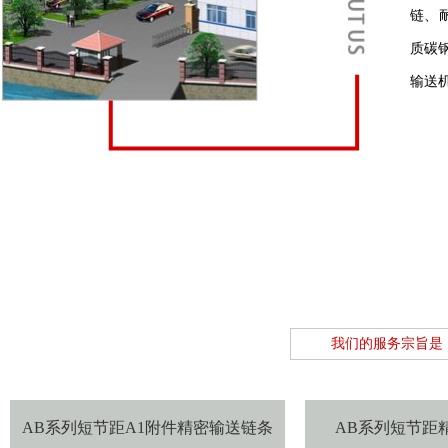
链、
质碳
输送
我们的服务宗旨是
AB系列短节距A1附件精密输送链条
AB系列短节距