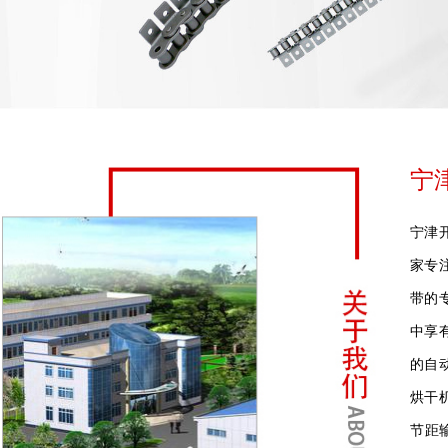
宁
宁津
家专
带的
中享
的自
烘干
节距