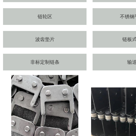
链轮区
不锈钢
波齿垫片
链板
非标定制链条
输