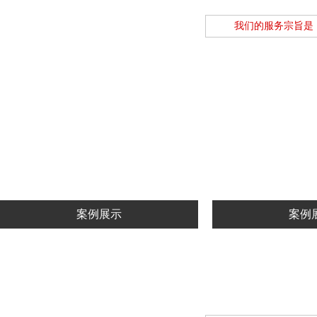
我们的服务宗旨是
链轮
链
查看详情
查看
案例展示
案例