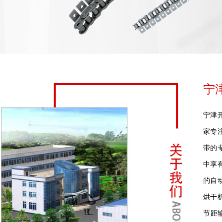
宁
宁津
家专
带的
中享
的自
烘干
节距