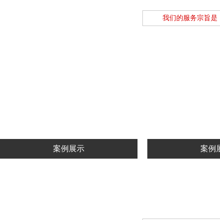
我们的服务宗旨是
链轮
链
查看详情
查看
案例展示
案例