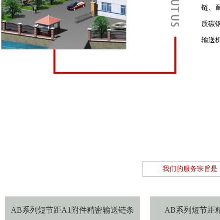
链、
质碳
输送
我们的服务宗旨是
AB系列短节距A1附件精密输送链条
AB系列短节距