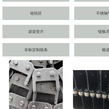
链轮区
不锈钢
波齿垫片
链板
非标定制链条
输