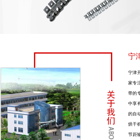
宁
宁津
家专
带的
中享
的自
烘干
节距