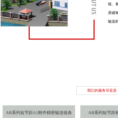
链、
质碳
输送
我们的服务宗旨是
AB系列短节距A1附件精密输送链条
AB系列短节距