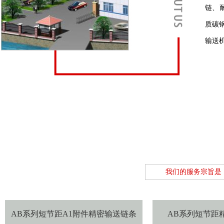
链、
质碳
输送
我们的服务宗旨是
AB系列短节距A1附件精密输送链条
AB系列短节距