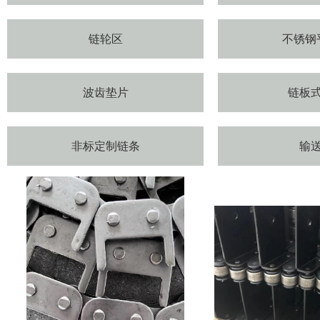
链轮区
不锈钢
波齿垫片
链板
非标定制链条
输