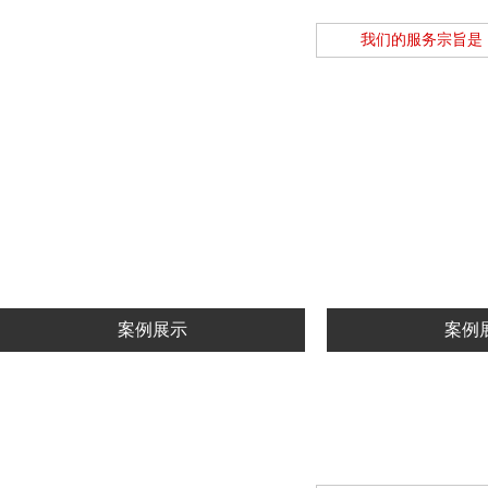
我们的服务宗旨是
链轮
链
查看详情
查看
案例展示
案例