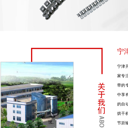
宁
宁津
家专
带的
中享
的自
烘干
节距